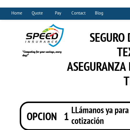
Home
Quote
Pay
Contact
Blog
SEGURO 
T
"Competing for your savings, every
day!"
ASEGURANZA D
T
LLámanos ya para
OPCION 1
cotización